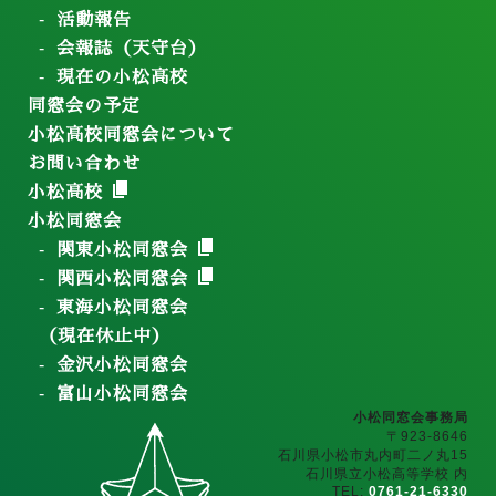
活動報告
会報誌（天守台）
現在の小松高校
同窓会の予定
小松高校同窓会について
お問い合わせ
小松高校
小松同窓会
関東小松同窓会
関西小松同窓会
東海小松同窓会
（現在休止中）
金沢小松同窓会
富山小松同窓会
小松同窓会事務局
〒923-8646
石川県小松市丸内町二ノ丸15
石川県立小松高等学校 内
TEL:
0761-21-6330