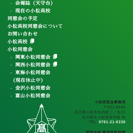
会報誌（天守台）
現在の小松高校
同窓会の予定
小松高校同窓会について
お問い合わせ
小松高校
小松同窓会
関東小松同窓会
関西小松同窓会
東海小松同窓会
（現在休止中）
金沢小松同窓会
富山小松同窓会
小松同窓会事務局
〒923-8646
石川県小松市丸内町二ノ丸15
石川県立小松高等学校 内
TEL:
0761-21-6330
同窓会館 職員常駐時間