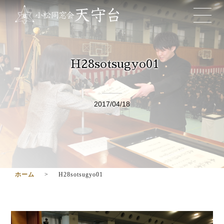
H28sotsugyo01
2017/04/18
ホーム
H28sotsugyo01