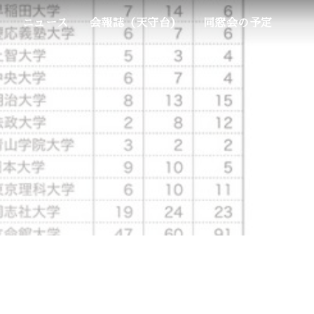
ム
ニュース
会報誌（天守台）
同窓会の予定