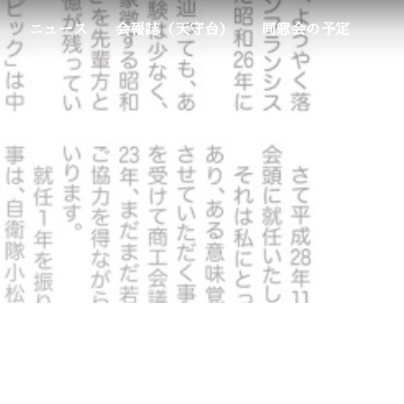
ム
ニュース
会報誌（天守台）
同窓会の予定