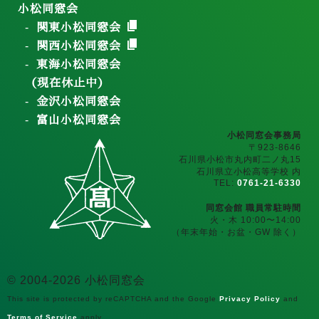
小松同窓会
関東小松同窓会
関西小松同窓会
東海小松同窓会
（現在休止中）
金沢小松同窓会
富山小松同窓会
小松同窓会事務局
〒923-8646
石川県小松市丸内町二ノ丸15
石川県立小松高等学校 内
TEL:
0761-21-6330
同窓会館 職員常駐時間
火・木 10:00〜14:00
（年末年始・お盆・GW 除く）
© 2004-2026 小松同窓会
This site is protected by reCAPTCHA and the Google
Privacy Policy
and
Terms of Service
apply.