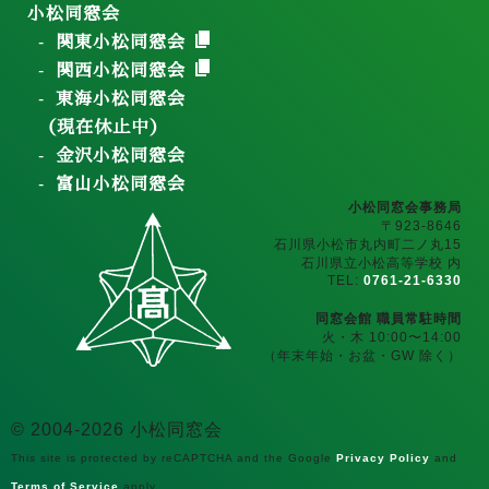
小松同窓会
関東小松同窓会
関西小松同窓会
東海小松同窓会
（現在休止中）
金沢小松同窓会
富山小松同窓会
小松同窓会事務局
〒923-8646
石川県小松市丸内町二ノ丸15
石川県立小松高等学校 内
TEL:
0761-21-6330
同窓会館 職員常駐時間
火・木 10:00〜14:00
（年末年始・お盆・GW 除く）
© 2004-2026 小松同窓会
This site is protected by reCAPTCHA and the Google
Privacy Policy
and
Terms of Service
apply.