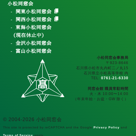
小松同窓会
関東小松同窓会
関西小松同窓会
東海小松同窓会
（現在休止中）
金沢小松同窓会
富山小松同窓会
小松同窓会事務局
〒923-8646
石川県小松市丸内町二ノ丸15
石川県立小松高等学校 内
TEL:
0761-21-6330
同窓会館 職員常駐時間
火・木 10:00〜14:00
（年末年始・お盆・GW 除く）
© 2004-2026 小松同窓会
This site is protected by reCAPTCHA and the Google
Privacy Policy
and
Terms of Service
apply.