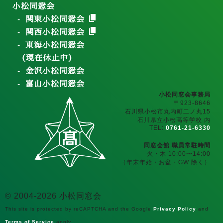
小松同窓会
関東小松同窓会
関西小松同窓会
東海小松同窓会
（現在休止中）
金沢小松同窓会
富山小松同窓会
小松同窓会事務局
〒923-8646
石川県小松市丸内町二ノ丸15
石川県立小松高等学校 内
TEL:
0761-21-6330
同窓会館 職員常駐時間
火・木 10:00〜14:00
（年末年始・お盆・GW 除く）
© 2004-2026 小松同窓会
This site is protected by reCAPTCHA and the Google
Privacy Policy
and
Terms of Service
apply.