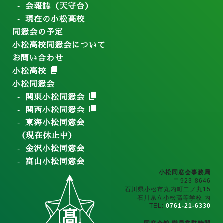
会報誌（天守台）
現在の小松高校
同窓会の予定
小松高校同窓会について
お問い合わせ
小松高校
小松同窓会
関東小松同窓会
関西小松同窓会
東海小松同窓会
（現在休止中）
金沢小松同窓会
富山小松同窓会
小松同窓会事務局
〒923-8646
石川県小松市丸内町二ノ丸15
石川県立小松高等学校 内
TEL:
0761-21-6330
同窓会館 職員常駐時間