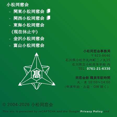
小松同窓会
関東小松同窓会
関西小松同窓会
東海小松同窓会
（現在休止中）
金沢小松同窓会
富山小松同窓会
小松同窓会事務局
〒923-8646
石川県小松市丸内町二ノ丸15
石川県立小松高等学校 内
TEL:
0761-21-6330
同窓会館 職員常駐時間
火・木 10:00〜14:00
（年末年始・お盆・GW 除く）
© 2004-2026 小松同窓会
This site is protected by reCAPTCHA and the Google
Privacy Policy
and