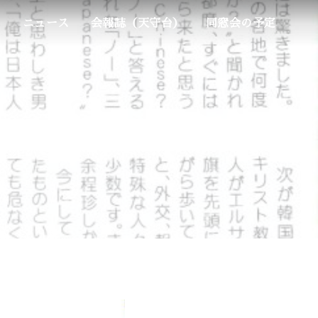
ム
ニュース
会報誌（天守台）
同窓会の予定