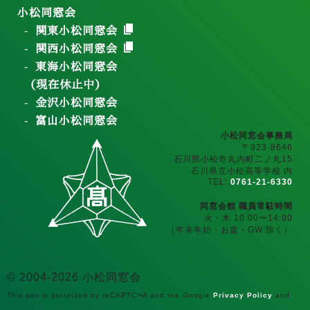
小松同窓会
関東小松同窓会
関西小松同窓会
東海小松同窓会
（現在休止中）
金沢小松同窓会
富山小松同窓会
小松同窓会事務局
〒923-8646
石川県小松市丸内町二ノ丸15
石川県立小松高等学校 内
TEL:
0761-21-6330
同窓会館 職員常駐時間
火・木 10:00〜14:00
（年末年始・お盆・GW 除く）
© 2004-2026 小松同窓会
This site is protected by reCAPTCHA and the Google
Privacy Policy
and