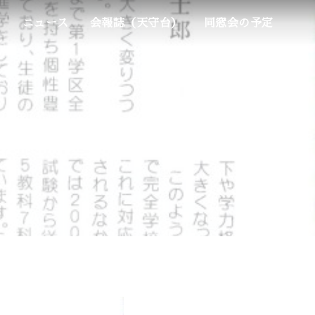
ム
ニュース
会報誌（天守台）
同窓会の予定