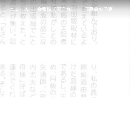
ム
ニュース
会報誌（天守台）
同窓会の予定