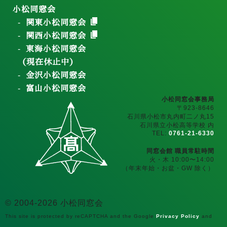
小松同窓会
関東小松同窓会
関西小松同窓会
東海小松同窓会
（現在休止中）
金沢小松同窓会
富山小松同窓会
小松同窓会事務局
〒923-8646
石川県小松市丸内町二ノ丸15
石川県立小松高等学校 内
TEL:
0761-21-6330
同窓会館 職員常駐時間
火・木 10:00〜14:00
（年末年始・お盆・GW 除く）
© 2004-2026 小松同窓会
This site is protected by reCAPTCHA and the Google
Privacy Policy
and