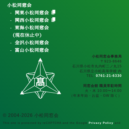
小松同窓会
関東小松同窓会
関西小松同窓会
東海小松同窓会
（現在休止中）
金沢小松同窓会
富山小松同窓会
小松同窓会事務局
〒923-8646
石川県小松市丸内町二ノ丸15
石川県立小松高等学校 内
TEL:
0761-21-6330
同窓会館 職員常駐時間
火・木 10:00〜14:00
（年末年始・お盆・GW 除く）
© 2004-2026 小松同窓会
This site is protected by reCAPTCHA and the Google
Privacy Policy
and