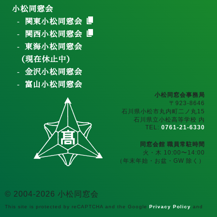
小松同窓会
関東小松同窓会
関西小松同窓会
東海小松同窓会
（現在休止中）
金沢小松同窓会
富山小松同窓会
小松同窓会事務局
〒923-8646
石川県小松市丸内町二ノ丸15
石川県立小松高等学校 内
TEL:
0761-21-6330
同窓会館 職員常駐時間
火・木 10:00〜14:00
（年末年始・お盆・GW 除く）
© 2004-2026 小松同窓会
This site is protected by reCAPTCHA and the Google
Privacy Policy
and