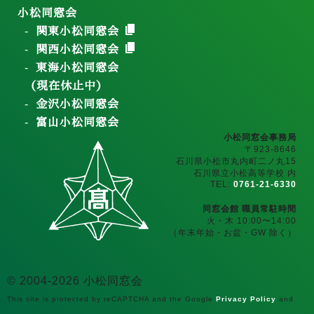
小松同窓会
関東小松同窓会
関西小松同窓会
東海小松同窓会
（現在休止中）
金沢小松同窓会
富山小松同窓会
小松同窓会事務局
〒923-8646
石川県小松市丸内町二ノ丸15
石川県立小松高等学校 内
TEL:
0761-21-6330
同窓会館 職員常駐時間
火・木 10:00〜14:00
（年末年始・お盆・GW 除く）
© 2004-2026 小松同窓会
This site is protected by reCAPTCHA and the Google
Privacy Policy
and