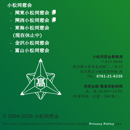
小松同窓会
関東小松同窓会
関西小松同窓会
東海小松同窓会
（現在休止中）
金沢小松同窓会
富山小松同窓会
小松同窓会事務局
〒923-8646
石川県小松市丸内町二ノ丸15
石川県立小松高等学校 内
TEL:
0761-21-6330
同窓会館 職員常駐時間
火・木 10:00〜14:00
（年末年始・お盆・GW 除く）
© 2004-2026 小松同窓会
This site is protected by reCAPTCHA and the Google
Privacy Policy
and