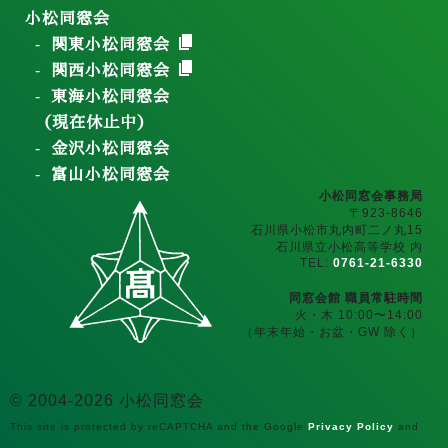
小松同窓会
関東小松同窓会
関西小松同窓会
東海小松同窓会
（現在休止中）
金沢小松同窓会
富山小松同窓会
小松同窓会事務局
〒923-8646
石川県小松市丸内町二ノ丸15
石川県立小松高等学校 内
TEL:
0761-21-6330
同窓会館 職員常駐時間
火・木 10:00〜14:00
（年末年始・お盆・GW 除く）
© 2004-2026 小松同窓会
This site is protected by reCAPTCHA and the Google
Privacy Policy
and