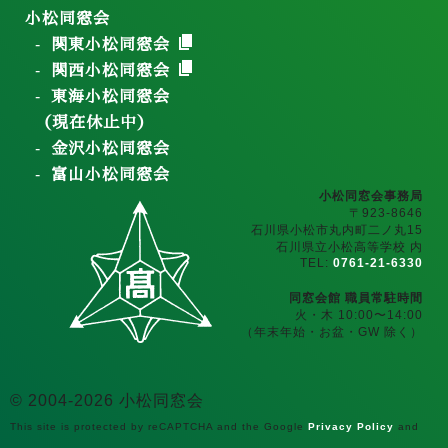
小松同窓会
関東小松同窓会
関西小松同窓会
東海小松同窓会
（現在休止中）
金沢小松同窓会
富山小松同窓会
小松同窓会事務局
〒923-8646
石川県小松市丸内町二ノ丸15
石川県立小松高等学校 内
TEL:
0761-21-6330
同窓会館 職員常駐時間
火・木 10:00〜14:00
（年末年始・お盆・GW 除く）
© 2004-2026 小松同窓会
This site is protected by reCAPTCHA and the Google
Privacy Policy
and