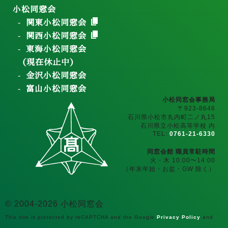
小松同窓会
関東小松同窓会
関西小松同窓会
東海小松同窓会
（現在休止中）
金沢小松同窓会
富山小松同窓会
小松同窓会事務局
〒923-8646
石川県小松市丸内町二ノ丸15
石川県立小松高等学校 内
TEL:
0761-21-6330
同窓会館 職員常駐時間
火・木 10:00〜14:00
（年末年始・お盆・GW 除く）
© 2004-2026 小松同窓会
This site is protected by reCAPTCHA and the Google
Privacy Policy
and