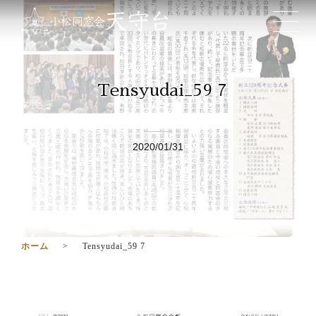
Tensyudai_59 7
2020/01/31
ホーム
Tensyudai_59 7