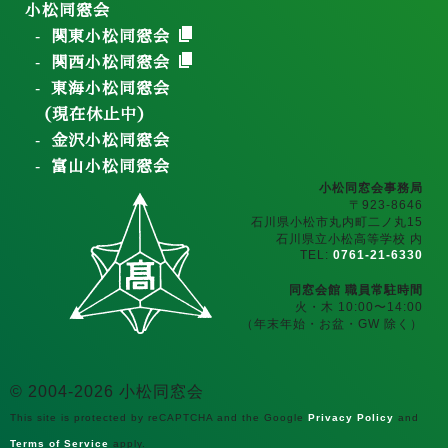
小松同窓会
関東小松同窓会
関西小松同窓会
東海小松同窓会
（現在休止中）
金沢小松同窓会
富山小松同窓会
小松同窓会事務局
〒923-8646
石川県小松市丸内町二ノ丸15
石川県立小松高等学校 内
TEL:
0761-21-6330
同窓会館 職員常駐時間
火・木 10:00〜14:00
（年末年始・お盆・GW 除く）
© 2004-2026 小松同窓会
This site is protected by reCAPTCHA and the Google
Privacy Policy
and
Terms of Service
apply.