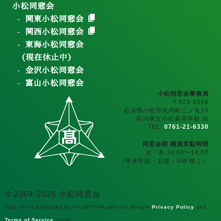
小松同窓会
関東小松同窓会
関西小松同窓会
東海小松同窓会
（現在休止中）
金沢小松同窓会
富山小松同窓会
小松同窓会事務局
〒923-8646
石川県小松市丸内町二ノ丸15
石川県立小松高等学校 内
TEL:
0761-21-6330
同窓会館 職員常駐時間
火・木 10:00〜14:00
（年末年始・お盆・GW 除く）
© 2004-2026 小松同窓会
This site is protected by reCAPTCHA and the Google
Privacy Policy
and
Terms of Service
apply.