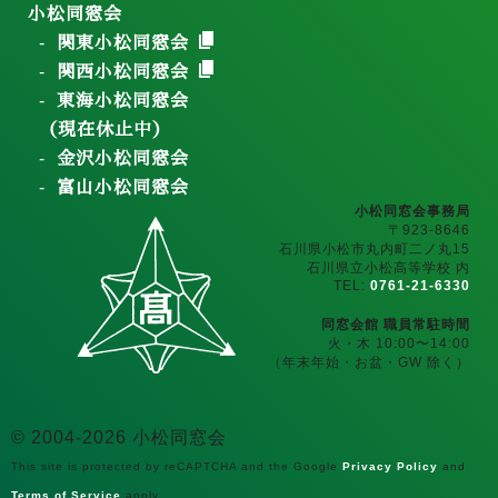
小松同窓会
関東小松同窓会
関西小松同窓会
東海小松同窓会
（現在休止中）
金沢小松同窓会
富山小松同窓会
小松同窓会事務局
〒923-8646
石川県小松市丸内町二ノ丸15
石川県立小松高等学校 内
TEL:
0761-21-6330
同窓会館 職員常駐時間
火・木 10:00〜14:00
（年末年始・お盆・GW 除く）
© 2004-2026 小松同窓会
This site is protected by reCAPTCHA and the Google
Privacy Policy
and
Terms of Service
apply.