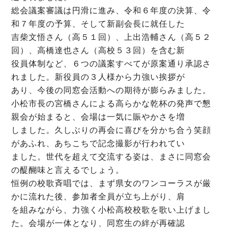
総会議案審議は円滑に進み、令和６年度の決算、令
和７年度の予算、そして新副会長に就任した
吉柴文悟さん（高５１回）、上出浩輔さん（高５２
回）、高橋達也さん（高校５３回）を含む新
役員体制など、６つの議案すべてが原案通り承認さ
れました。新役員の３人様から力強い挨拶が
あり、今後の同窓会活動への期待が膨らみました。
小松市長の宮橋さんによる高らかな乾杯の発声で懇
親会が始まると、会場は一気に賑やかさを増
しました。久しぶりの再会に喜びを分かち合う笑顔
があふれ、あちこちで記念撮影が行われてい
ました。世代を超えて交流する姿は、まさに同窓会
の醍醐味と言えるでしょう。
恒例の校歌斉唱では、まず県女のワンコーラスが厳
かに流れた後、参加者全員が立ち上がり、肩
を組みながら、力強く小松高校校歌を歌い上げまし
た。会場が一体となり、同窓生の絆が再確認