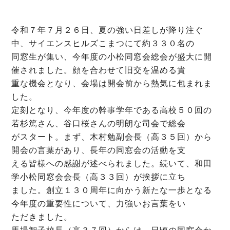
令和７年７月２６日、夏の強い日差しが降り注ぐ
中、サイエンスヒルズこまつにて約３３０名の
同窓生が集い、今年度の小松同窓会総会が盛大に開
催されました。顔を合わせて旧交を温める貴
重な機会となり、会場は開会前から熱気に包まれま
した。
定刻となり、今年度の幹事学年である高校５０回の
若杉篤さん、谷口桜さんの明朗な司会で総会
がスタート。まず、木村勉副会長（高３５回）から
開会の言葉があり、長年の同窓会の活動を支
える皆様への感謝が述べられました。続いて、和田
学小松同窓会会長（高３３回）が挨拶に立ち
ました。創立１３０周年に向かう新たな一歩となる
今年度の重要性について、力強いお言葉をい
ただきました。