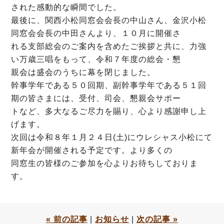
された感動的な瞬間でした。
最後に、関西小松同窓会会長の中山さん、金沢小松
同窓会会長の中田さんより、１０月に開催さ
れる支部総会のご案内を含めたご挨拶と共に、力強
い万歳三唱をもって、令和７年度の総会・懇
親会は盛会のうちに幕を閉じました。
幹事学年である５０回期、副幹事学年である５１回
期の皆さまには、受付、司会、懇親会サポー
トなど、多大なるご尽力を賜り、心より感謝申し上
げます。
次回は令和８年１月２４日(土)にウレシャス小松にて
新年会が開催される予定です。より多くの
同窓生の皆様のご参加を心よりお待ちしておりま
す。
« 前の記事
|
お知らせ
|
次の記事 »