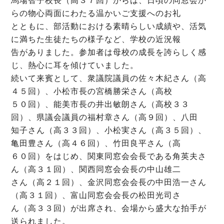
馬場智子校長（高３７回）からは、日頃の同窓会か
らの物心両面にわたる温かいご支援へのお礼
とともに、部活動における素晴らしい成績や、活気
に満ちた生徒たちの様子など、学校の近況報
告がありました。参加者は母校の成長を誇らしく感
じ、熱心に耳を傾けていました。
続いて来賓として、衆議院議員の佐々木紀さん（高
４５回）、小松市長の宮橋勝栄さん（高校
５０回）、能美市長の井出敏朗さん（高校３３
回）、県議会議員の福村章さん（高９回）、八田
知子さん（高３３回）、小松実さん（高３５回）、
亀田豊さん（高４６回）、竹田良平さん（高
６０回）をはじめ、関東同窓会会長である角英夫さ
ん（高３１回）、関西同窓会会長の中山雄二
さん（高２１回）、金沢同窓会会長の中田浩一さん
（高３１回）、富山同窓会会長の松田光司さ
ん（高３３回）が出席され、会場から盛大な拍手が
送られました。