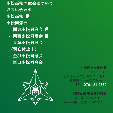
小松高校同窓会について
お問い合わせ
小松高校
小松同窓会
関東小松同窓会
関西小松同窓会
東海小松同窓会
（現在休止中）
金沢小松同窓会
富山小松同窓会
小松同窓会事務局
〒923-8646
石川県小松市丸内町二ノ丸15
石川県立小松高等学校 内
TEL:
0761-21-6330
同窓会館 職員常駐時間
火・木 10:00〜14:00
（年末年始・お盆・GW 除く）