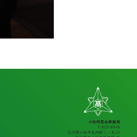
小松同窓会事務局
〒923-8646
石川県小松市丸内町二ノ丸15