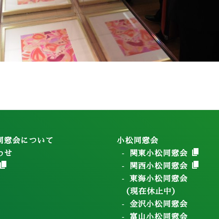
同窓会について
小松同窓会
わせ
関東小松同窓会
関西小松同窓会
東海小松同窓会
（現在休止中）
金沢小松同窓会
富山小松同窓会