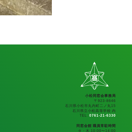
小松同窓会事務局
〒923-8646
石川県小松市丸内町二ノ丸15
石川県立小松高等学校 内
TEL:
0761-21-6330
同窓会館 職員常駐時間
火・木 10:00〜14:00