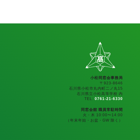
小松同窓会事務局
〒923-8646
石川県小松市丸内町二ノ丸15
石川県立小松高等学校 内
TEL:
0761-21-6330
同窓会館 職員常駐時間
火・木 10:00〜14:00
（年末年始・お盆・GW 除く）