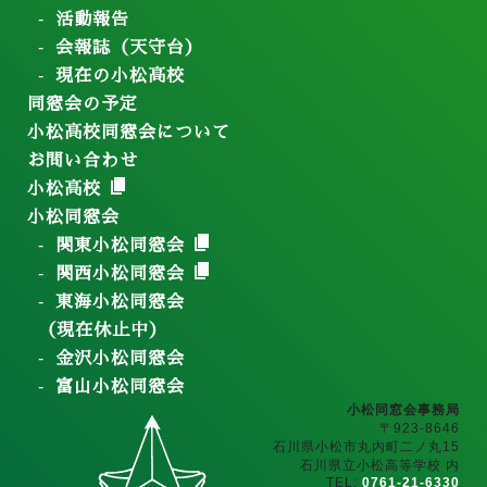
活動報告
会報誌（天守台）
現在の小松高校
同窓会の予定
小松高校同窓会について
お問い合わせ
小松高校
小松同窓会
関東小松同窓会
関西小松同窓会
東海小松同窓会
（現在休止中）
金沢小松同窓会
富山小松同窓会
小松同窓会事務局
〒923-8646
石川県小松市丸内町二ノ丸15
石川県立小松高等学校 内
TEL:
0761-21-6330