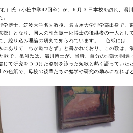
すむ）氏（小松中学42回卒）が、6 月 3 日本校を訪れ、
た。
理学博士、筑波大学名誉教授、名古屋大学理学部出身で、
教授）となり、同大の朝永振一郎博士の後継者の一人とし
に、繰り込み理論の研究で知られています。 色紙には、
みにありて わが道つきず」と書かれており、この歌は、
まれた歌で、亀淵氏は、湯川博士が、当時、自分の理論が間違
信じて研究をつづけた姿勢を詠った短歌と熱く語っていた
士の色紙で、母校の後輩たちの勉学や研究の励みになれば