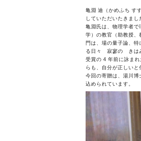
亀淵 迪（かめふち す
していただいたきまし
亀淵氏は、物理学者で
学）の教官（助教授、
門は、場の量子論、特
る日々 寂寥の きは
受賞の 4 年前に詠
らも、自分が正しいと
今回の寄贈は、湯川博
込められています。