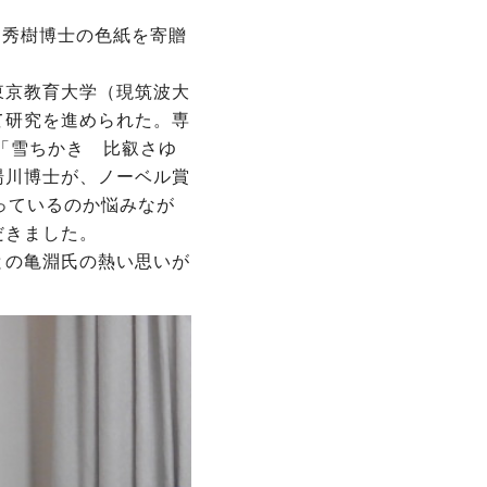
湯川秀樹博士の色紙を寄贈
東京教育大学（現筑波大
て研究を進められた。専
「雪ちかき 比叡さゆ
湯川博士が、ノーベル賞
っているのか悩みなが
だきました。
との亀淵氏の熱い思いが