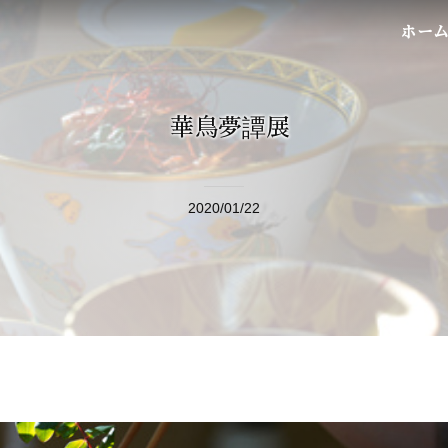
ホー
華鳥夢譚展
2020/01/22