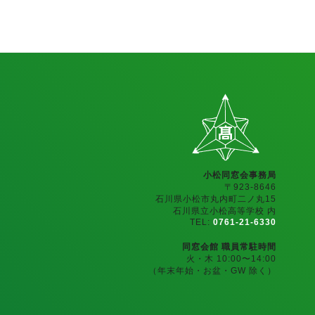
小松同窓会事務局
〒923-8646
石川県小松市丸内町二ノ丸15
石川県立小松高等学校 内
TEL:
0761-21-6330
同窓会館 職員常駐時間
火・木 10:00〜14:00
（年末年始・お盆・GW 除く）