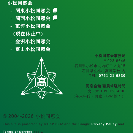
小松同窓会
関東小松同窓会
関西小松同窓会
東海小松同窓会
（現在休止中）
金沢小松同窓会
富山小松同窓会
小松同窓会事務局
〒923-8646
石川県小松市丸内町二ノ丸15
石川県立小松高等学校 内
TEL:
0761-21-6330
同窓会館 職員常駐時間
火・木 10:00〜14:00
（年末年始・お盆・GW 除く）
© 2004-2026 小松同窓会
This site is protected by reCAPTCHA and the Google
Privacy Policy
and
Terms of Service
apply.