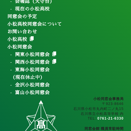
会報誌（天守台）
現在の小松高校
同窓会の予定
小松高校同窓会について
お問い合わせ
小松高校
小松同窓会
関東小松同窓会
関西小松同窓会
東海小松同窓会
（現在休止中）
金沢小松同窓会
富山小松同窓会
小松同窓会事務局
〒923-8646
石川県小松市丸内町二ノ丸15
石川県立小松高等学校 内
TEL:
0761-21-6330
同窓会館 職員常駐時間