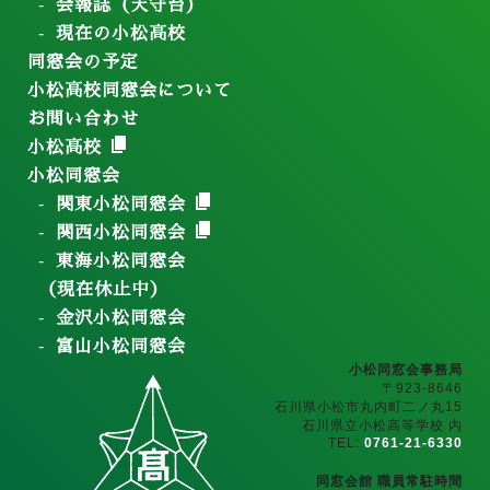
会報誌（天守台）
現在の小松高校
同窓会の予定
小松高校同窓会について
お問い合わせ
小松高校
小松同窓会
関東小松同窓会
関西小松同窓会
東海小松同窓会
（現在休止中）
金沢小松同窓会
富山小松同窓会
小松同窓会事務局
〒923-8646
石川県小松市丸内町二ノ丸15
石川県立小松高等学校 内
TEL:
0761-21-6330
同窓会館 職員常駐時間