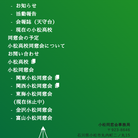
お知らせ
活動報告
会報誌（天守台）
現在の小松高校
同窓会の予定
小松高校同窓会について
お問い合わせ
小松高校
小松同窓会
関東小松同窓会
関西小松同窓会
東海小松同窓会
（現在休止中）
金沢小松同窓会
富山小松同窓会
小松同窓会事務局
〒923-8646
石川県小松市丸内町二ノ丸15