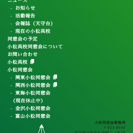
ニュース
お知らせ
活動報告
会報誌（天守台）
現在の小松高校
同窓会の予定
小松高校同窓会について
お問い合わせ
小松高校
小松同窓会
関東小松同窓会
関西小松同窓会
東海小松同窓会
（現在休止中）
金沢小松同窓会
富山小松同窓会
小松同窓会事務局
〒923-8646
石川県小松市丸内町二ノ丸15