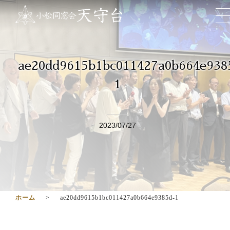
ae20dd9615b1bc011427a0b664e938
1
2023/07/27
ホーム
ae20dd9615b1bc011427a0b664e9385d-1