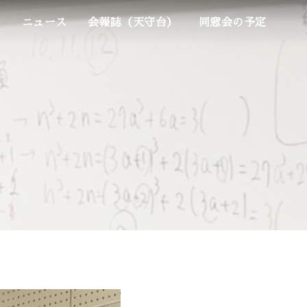
ム
ニュース
会報誌（天守台）
同窓会の予定