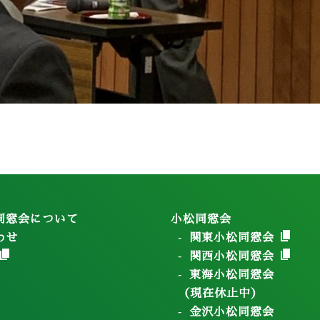
同窓会について
小松同窓会
わせ
関東小松同窓会
関西小松同窓会
東海小松同窓会
（現在休止中）
金沢小松同窓会