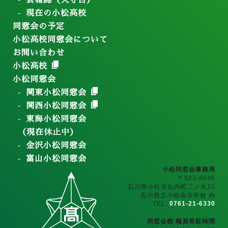
会報誌（天守台）
現在の小松高校
同窓会の予定
小松高校同窓会について
お問い合わせ
小松高校
小松同窓会
関東小松同窓会
関西小松同窓会
東海小松同窓会
（現在休止中）
金沢小松同窓会
富山小松同窓会
小松同窓会事務局
〒923-8646
石川県小松市丸内町二ノ丸15
石川県立小松高等学校 内
TEL:
0761-21-6330
同窓会館 職員常駐時間