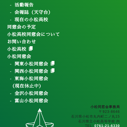
活動報告
会報誌（天守台）
現在の小松高校
同窓会の予定
小松高校同窓会について
お問い合わせ
小松高校
小松同窓会
関東小松同窓会
関西小松同窓会
東海小松同窓会
（現在休止中）
金沢小松同窓会
富山小松同窓会
小松同窓会事務局
〒923-8646
石川県小松市丸内町二ノ丸15
石川県立小松高等学校 内
TEL:
0761-21-6330