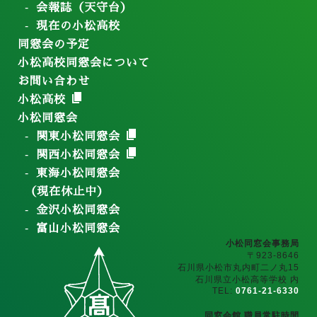
会報誌（天守台）
現在の小松高校
同窓会の予定
小松高校同窓会について
お問い合わせ
小松高校
小松同窓会
関東小松同窓会
関西小松同窓会
東海小松同窓会
（現在休止中）
金沢小松同窓会
富山小松同窓会
小松同窓会事務局
〒923-8646
石川県小松市丸内町二ノ丸15
石川県立小松高等学校 内
TEL:
0761-21-6330
同窓会館 職員常駐時間