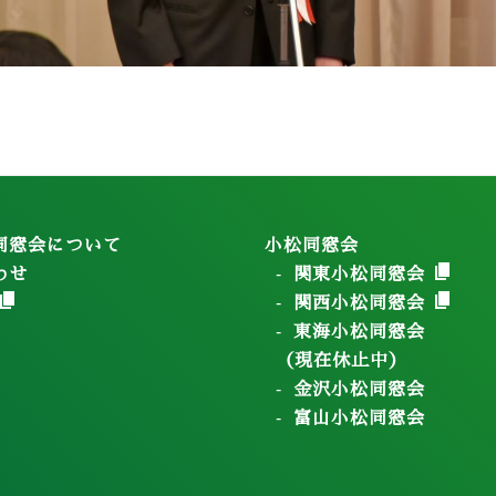
同窓会について
小松同窓会
わせ
関東小松同窓会
関西小松同窓会
東海小松同窓会
（現在休止中）
金沢小松同窓会
富山小松同窓会