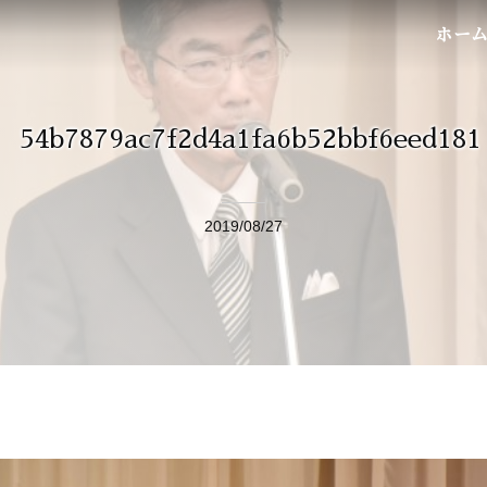
ホー
54b7879ac7f2d4a1fa6b52bbf6eed181
2019/08/27