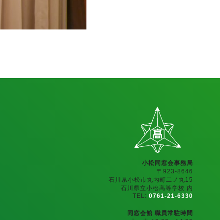
小松同窓会事務局
〒923-8646
石川県小松市丸内町二ノ丸15
石川県立小松高等学校 内
TEL:
0761-21-6330
同窓会館 職員常駐時間