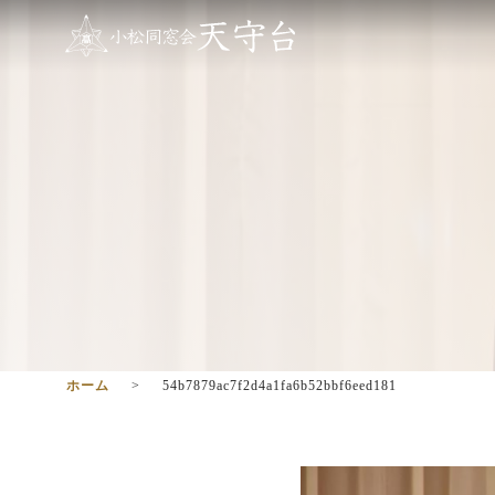
ホーム
54b7879ac7f2d4a1fa6b52bbf6eed181