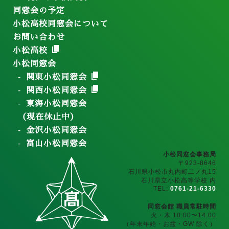
同窓会の予定
小松高校同窓会について
お問い合わせ
小松高校
小松同窓会
関東小松同窓会
関西小松同窓会
東海小松同窓会
（現在休止中）
金沢小松同窓会
富山小松同窓会
小松同窓会事務局
〒923-8646
石川県小松市丸内町二ノ丸15
石川県立小松高等学校 内
TEL:
0761-21-6330
同窓会館 職員常駐時間
火・木 10:00〜14:00
（年末年始・お盆・GW 除く）